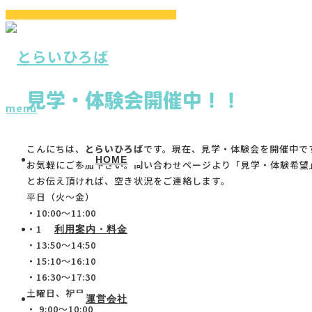
ホーム
ブログ
案内
見学・体験会開催中！！
見学・体験会開催中！！
menu
こんにちは、
とらいひろば
です。現在、見学・体験会を開催中で
HOME
お気軽にご参加下さい。問い合わせページより「見学・体験希望
とお伝え頂ければ、空き状況をご連絡します。
平日（火～金）
・10:00～11:00
・11:20～12:20
利用案内・料金
・13:50～14:50
・15:10～16:10
・16:30～17:30
土曜日、祝日
運営会社
・ 9:00～10:00