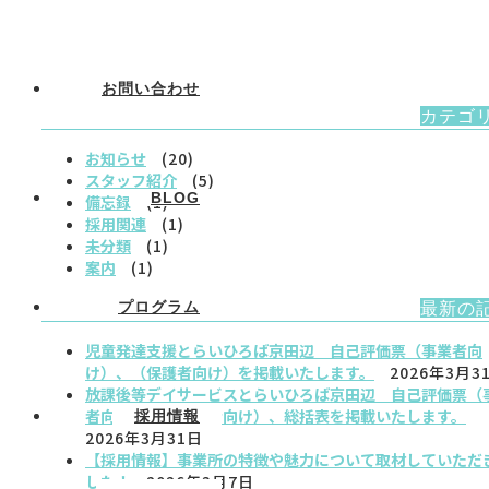
お問い合わせ
カテゴ
お知らせ
(20)
スタッフ紹介
(5)
BLOG
備忘録
(1)
採用関連
(1)
未分類
(1)
案内
(1)
最新の
プログラム
児童発達支援とらいひろば京田辺 自己評価票（事業者向
け）、（保護者向け）を掲載いたします。
2026年3月3
放課後等デイサービスとらいひろば京田辺 自己評価票（
者向け）、（保護者向け）、総括表を掲載いたします。
採用情報
2026年3月31日
【採用情報】事業所の特徴や魅力について取材していただ
した！
2026年3月7日